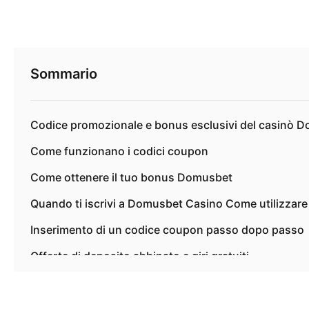
Sommario
Codice promozionale e bonus esclusivi del casinò 
Come funzionano i codici coupon
Come ottenere il tuo bonus Domusbet
Quando ti iscrivi a Domusbet Casino Come utilizzare
Inserimento di un codice coupon passo dopo passo
Offerte di deposito abbinato e giri gratuiti
Conoscere i termini del bonus e i requisiti di scomm
Parti chiave delle condizioni di scommessa e bonus