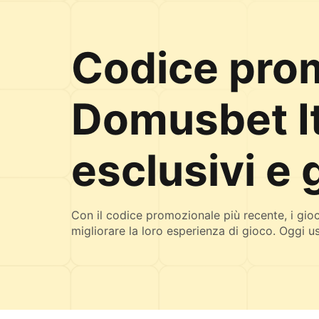
Codice prom
Domusbet It
esclusivi e 
Con il codice promozionale più recente, i gi
migliorare la loro esperienza di gioco. Oggi usa