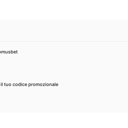
Domusbet
 il tuo codice promozionale
essa