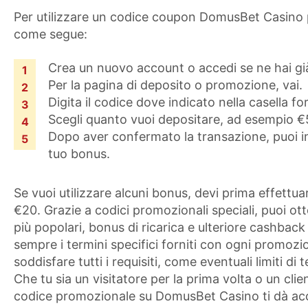
Per utilizzare un codice coupon DomusBet Casino 
come segue:
Crea un nuovo account o accedi se ne hai gi
Per la pagina di deposito o promozione, vai.
Digita il codice dove indicato nella casella for
Scegli quanto vuoi depositare, ad esempio €
Dopo aver confermato la transazione, puoi iniz
tuo bonus.
Se vuoi utilizzare alcuni bonus, devi prima effettu
€20. Grazie a codici promozionali speciali, puoi otten
più popolari, bonus di ricarica e ulteriore cashback
sempre i termini specifici forniti con ogni promozio
soddisfare tutti i requisiti, come eventuali limiti 
Che tu sia un visitatore per la prima volta o un client
codice promozionale su DomusBet Casino ti dà ac