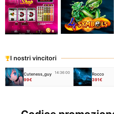
I nostri vincitori
14:36:00
Cuteness_guy
Rocco
99€
391€