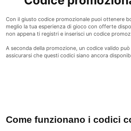
Codice promoziona
Con il giusto codice promozionale puoi ottenere bo
meglio la tua esperienza di gioco con offerte dispon
non appena ti registri e inserisci un codice prom
A seconda della promozione, un codice valido può of
assicurarsi che questi codici siano ancora disponibil
Come funzionano i codici 