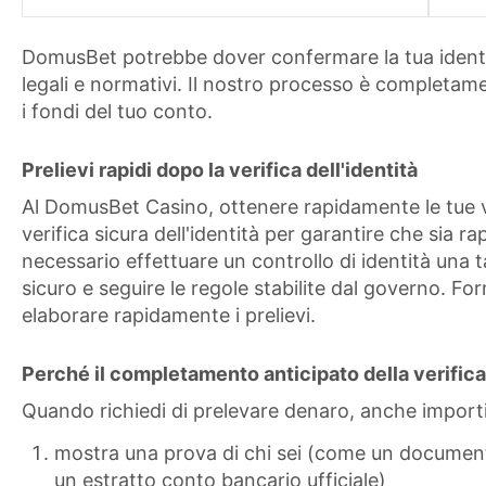
DomusBet potrebbe dover confermare la tua identità 
legali e normativi. Il nostro processo è completame
i fondi del tuo conto.
Prelievi rapidi dopo la verifica dell'identità
Al DomusBet Casino, ottenere rapidamente le tue vi
verifica sicura dell'identità per garantire che sia
necessario effettuare un controllo di identità una 
sicuro e seguire le regole stabilite dal governo. Fo
elaborare rapidamente i prelievi.
Perché il completamento anticipato della verifica d
Quando richiedi di prelevare denaro, anche importi 
mostra una prova di chi sei (come un documento 
un estratto conto bancario ufficiale)