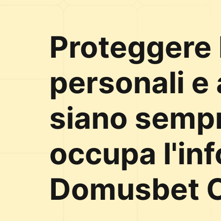
Proteggere 
personali e 
siano sempre
occupa l'inf
Domusbet C