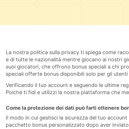
La nostra politica sulla privacy ti spiega come racco
e di tutte le nazionalità mentre giocano ai nostri 
suoi giocatori, che offrono bonus speciali a chi pr
speciali offerte bonus disponibili solo per gli utent
Verificando il tuo account e seguendo le ultime rego
Poiché ti fidi e utilizzi la nostra piattaforma che 
Come la protezione dei dati può farti ottenere bo
Il modo in cui gestisci la sicurezza del tuo accoun
pacchetto bonus personalizzato dopo aver inviato la 