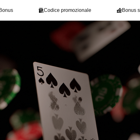
Bonus
Codice promozionale
Bonus s