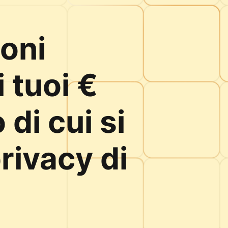
ioni
 tuoi €
di cui si
rivacy di