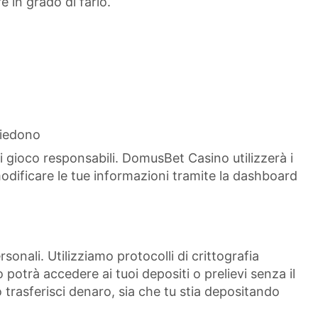
 in grado di farlo.
chiedono
i gioco responsabili. DomusBet Casino utilizzerà i
 modificare le tue informazioni tramite la dashboard
nali. Utilizziamo protocolli di crittografia
potrà accedere ai tuoi depositi o prelievi senza il
rasferisci denaro, sia che tu stia depositando