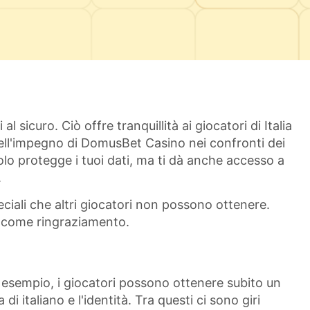
sicuro. Ciò offre tranquillità ai giocatori di Italia
 dell'impegno di DomusBet Casino nei confronti dei
olo protegge i tuoi dati, ma ti dà anche accesso a
.
eciali che altri giocatori non possono ottenere.
mi come ringraziamento.
d esempio, i giocatori possono ottenere subito un
 italiano e l'identità. Tra questi ci sono giri