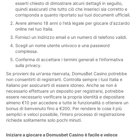
esserti chiesto di dimostrare alcuni dettagli in seguito,
quindi assicurati che tutto ciò che inserisci sia corretto e
corrisponda a quanto riportato sui tuoi documenti ufficiali.
Avere almeno 18 anni o l'età legale per giocare d'azzardo
online nel tuo Italia.
Fornisci un indirizzo email e un numero di telefono validi.
Scegli un nome utente univoco e una password
complessa.
Conferma di accettare i termini generali e l'informativa
sulla privacy.
Se provieni da un'area riservata, DomusBet Casino potrebbe
non consentirti di registrarti. Controlla sempre i tuoi Italia e
italiano per assicurarti di essere idoneo. Anche se non è
necessario effettuare un deposito per registrarsi, potrebbe
essere necessario verificare la propria identità e depositare
almeno €10 per accedere a tutte le funzionalità o ottenere un
bonus di benvenuto fino a €200. Per rendere le cose il più
semplici e veloci possibile, l'intero processo di registrazione
richiede solitamente solo pochi minuti.
Iniziare a giocare a Domusbet Casino è facile e veloce