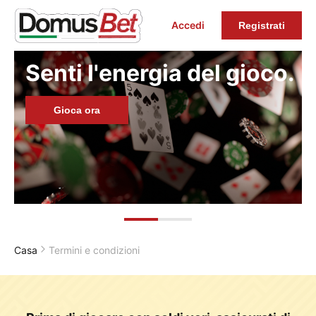
Accedi
Registrati
Senti l'energia del gioco.
Gioca ora
Casa
Termini e condizioni