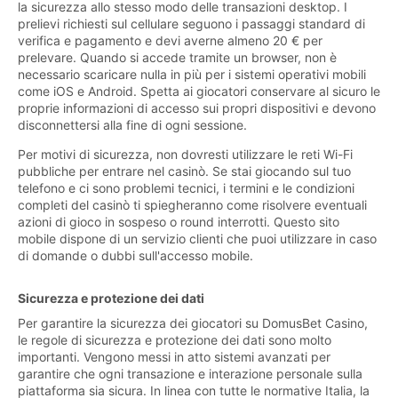
la sicurezza allo stesso modo delle transazioni desktop. I
prelievi richiesti sul cellulare seguono i passaggi standard di
verifica e pagamento e devi averne almeno 20 € per
prelevare. Quando si accede tramite un browser, non è
necessario scaricare nulla in più per i sistemi operativi mobili
come iOS e Android. Spetta ai giocatori conservare al sicuro le
proprie informazioni di accesso sui propri dispositivi e devono
disconnettersi alla fine di ogni sessione.
Per motivi di sicurezza, non dovresti utilizzare le reti Wi-Fi
pubbliche per entrare nel casinò. Se stai giocando sul tuo
telefono e ci sono problemi tecnici, i termini e le condizioni
completi del casinò ti spiegheranno come risolvere eventuali
azioni di gioco in sospeso o round interrotti. Questo sito
mobile dispone di un servizio clienti che puoi utilizzare in caso
di domande o dubbi sull'accesso mobile.
Sicurezza e protezione dei dati
Per garantire la sicurezza dei giocatori su DomusBet Casino,
le regole di sicurezza e protezione dei dati sono molto
importanti. Vengono messi in atto sistemi avanzati per
garantire che ogni transazione e interazione personale sulla
piattaforma sia sicura. In linea con tutte le normative Italia, la