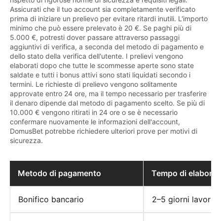
Assicurati che il tuo account sia completamente verificato
prima di iniziare un prelievo per evitare ritardi inutili. L'importo
minimo che può essere prelevato è 20 €. Se paghi più di
5.000 €, potresti dover passare attraverso passaggi
aggiuntivi di verifica, a seconda del metodo di pagamento e
dello stato della verifica dell'utente. I prelievi vengono
elaborati dopo che tutte le scommesse aperte sono state
saldate e tutti i bonus attivi sono stati liquidati secondo i
termini. Le richieste di prelievo vengono solitamente
approvate entro 24 ore, ma il tempo necessario per trasferire
il denaro dipende dal metodo di pagamento scelto. Se più di
10.000 € vengono ritirati in 24 ore o se è necessario
confermare nuovamente le informazioni dell'account,
DomusBet potrebbe richiedere ulteriori prove per motivi di
sicurezza.
Metodo di pagamento
Tempo di elaboraz
Bonifico bancario
2–5 giorni lavorati