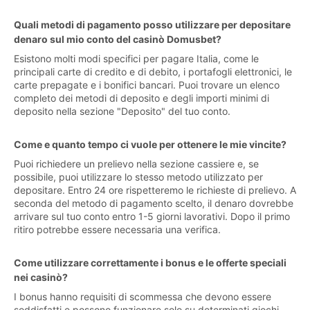
Quali metodi di pagamento posso utilizzare per depositare
denaro sul mio conto del casinò Domusbet?
Esistono molti modi specifici per pagare Italia, come le
principali carte di credito e di debito, i portafogli elettronici, le
carte prepagate e i bonifici bancari. Puoi trovare un elenco
completo dei metodi di deposito e degli importi minimi di
deposito nella sezione "Deposito" del tuo conto.
Come e quanto tempo ci vuole per ottenere le mie vincite?
Puoi richiedere un prelievo nella sezione cassiere e, se
possibile, puoi utilizzare lo stesso metodo utilizzato per
depositare. Entro 24 ore rispetteremo le richieste di prelievo. A
seconda del metodo di pagamento scelto, il denaro dovrebbe
arrivare sul tuo conto entro 1-5 giorni lavorativi. Dopo il primo
ritiro potrebbe essere necessaria una verifica.
Come utilizzare correttamente i bonus e le offerte speciali
nei casinò?
I bonus hanno requisiti di scommessa che devono essere
soddisfatti e possono funzionare solo su determinati giochi.