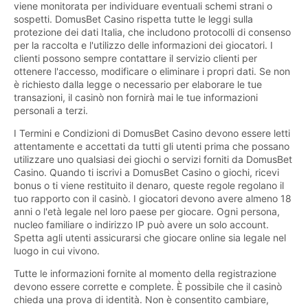
viene monitorata per individuare eventuali schemi strani o
sospetti. DomusBet Casino rispetta tutte le leggi sulla
protezione dei dati Italia, che includono protocolli di consenso
per la raccolta e l'utilizzo delle informazioni dei giocatori. I
clienti possono sempre contattare il servizio clienti per
ottenere l'accesso, modificare o eliminare i propri dati. Se non
è richiesto dalla legge o necessario per elaborare le tue
transazioni, il casinò non fornirà mai le tue informazioni
personali a terzi.
I Termini e Condizioni di DomusBet Casino devono essere letti
attentamente e accettati da tutti gli utenti prima che possano
utilizzare uno qualsiasi dei giochi o servizi forniti da DomusBet
Casino. Quando ti iscrivi a DomusBet Casino o giochi, ricevi
bonus o ti viene restituito il denaro, queste regole regolano il
tuo rapporto con il casinò. I giocatori devono avere almeno 18
anni o l'età legale nel loro paese per giocare. Ogni persona,
nucleo familiare o indirizzo IP può avere un solo account.
Spetta agli utenti assicurarsi che giocare online sia legale nel
luogo in cui vivono.
Tutte le informazioni fornite al momento della registrazione
devono essere corrette e complete. È possibile che il casinò
chieda una prova di identità. Non è consentito cambiare,