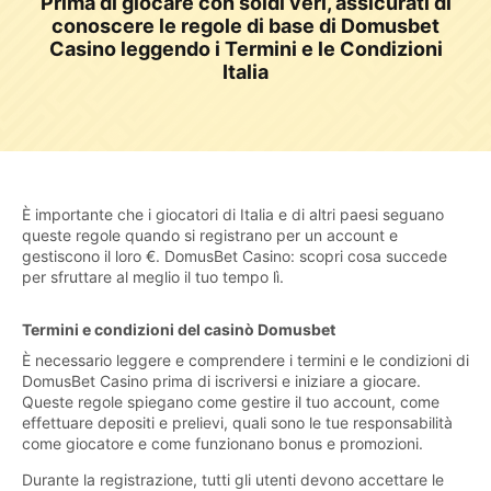
Prima di giocare con soldi veri, assicurati di
conoscere le regole di base di Domusbet
Casino leggendo i Termini e le Condizioni
Italia
È importante che i giocatori di Italia e di altri paesi seguano
queste regole quando si registrano per un account e
gestiscono il loro €. DomusBet Casino: scopri cosa succede
per sfruttare al meglio il tuo tempo lì.
Termini e condizioni del casinò Domusbet
È necessario leggere e comprendere i termini e le condizioni di
DomusBet Casino prima di iscriversi e iniziare a giocare.
Queste regole spiegano come gestire il tuo account, come
effettuare depositi e prelievi, quali sono le tue responsabilità
come giocatore e come funzionano bonus e promozioni.
Durante la registrazione, tutti gli utenti devono accettare le