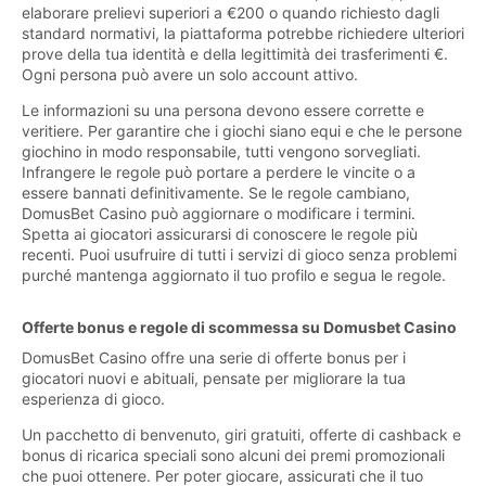
elaborare prelievi superiori a €200 o quando richiesto dagli
standard normativi, la piattaforma potrebbe richiedere ulteriori
prove della tua identità e della legittimità dei trasferimenti €.
Ogni persona può avere un solo account attivo.
Le informazioni su una persona devono essere corrette e
veritiere. Per garantire che i giochi siano equi e che le persone
giochino in modo responsabile, tutti vengono sorvegliati.
Infrangere le regole può portare a perdere le vincite o a
essere bannati definitivamente. Se le regole cambiano,
DomusBet Casino può aggiornare o modificare i termini.
Spetta ai giocatori assicurarsi di conoscere le regole più
recenti. Puoi usufruire di tutti i servizi di gioco senza problemi
purché mantenga aggiornato il tuo profilo e segua le regole.
Offerte bonus e regole di scommessa su Domusbet Casino
DomusBet Casino offre una serie di offerte bonus per i
giocatori nuovi e abituali, pensate per migliorare la tua
esperienza di gioco.
Un pacchetto di benvenuto, giri gratuiti, offerte di cashback e
bonus di ricarica speciali sono alcuni dei premi promozionali
che puoi ottenere. Per poter giocare, assicurati che il tuo