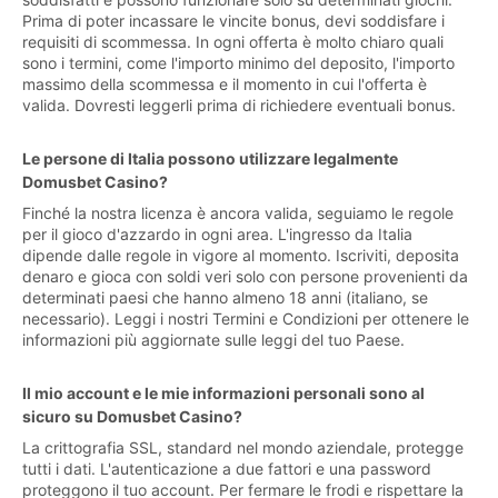
Prima di poter incassare le vincite bonus, devi soddisfare i
requisiti di scommessa. In ogni offerta è molto chiaro quali
sono i termini, come l'importo minimo del deposito, l'importo
massimo della scommessa e il momento in cui l'offerta è
valida. Dovresti leggerli prima di richiedere eventuali bonus.
Le persone di Italia possono utilizzare legalmente
Domusbet Casino?
Finché la nostra licenza è ancora valida, seguiamo le regole
per il gioco d'azzardo in ogni area. L'ingresso da Italia
dipende dalle regole in vigore al momento. Iscriviti, deposita
denaro e gioca con soldi veri solo con persone provenienti da
determinati paesi che hanno almeno 18 anni (italiano, se
necessario). Leggi i nostri Termini e Condizioni per ottenere le
informazioni più aggiornate sulle leggi del tuo Paese.
Il mio account e le mie informazioni personali sono al
sicuro su Domusbet Casino?
La crittografia SSL, standard nel mondo aziendale, protegge
tutti i dati. L'autenticazione a due fattori e una password
proteggono il tuo account. Per fermare le frodi e rispettare la